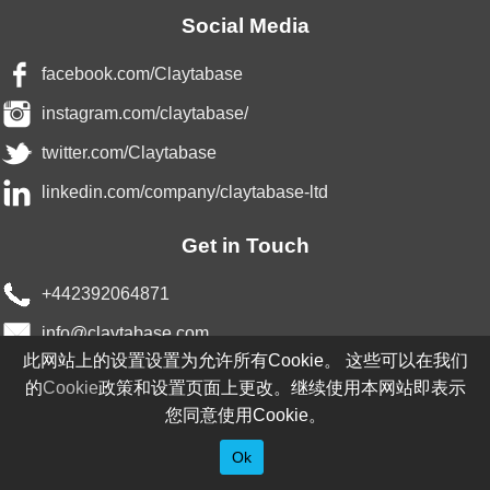
Social Media
facebook.com/Claytabase
instagram.com/claytabase/
twitter.com/Claytabase
linkedin.com/company/claytabase-ltd
Get in Touch
+442392064871
info@claytabase.com
此网站上的设置设置为允许所有Cookie。 这些可以在我们
Claytabase Ltd, Unit 3d, Rink Road Industrial Estate,
的
Cookie
政策和设置页面上更改。继续使用本网站即表示
PO33 2LT, United Kingdom
您同意使用Cookie。
Add to home screen